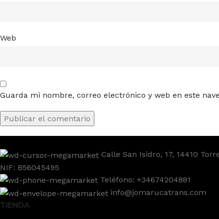
Web
Guarda mi nombre, correo electrónico y web en este nav
Calle San Isidro, 17, 14410 To
NIF: B56045495
Teléfono: +34674204881
info@jomarucatrans.com
TIENDA