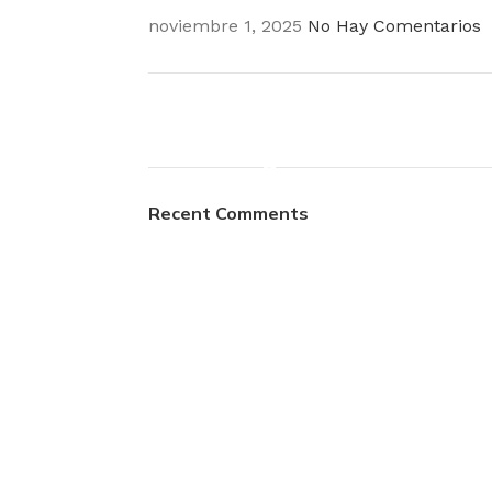
noviembre 1, 2025
No Hay Comentarios
Plumbing Install
Discount
Recent Comments
03 Nov – 03 Dec
Read More