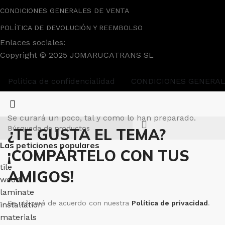
CONDICIONES GENERALES DE VENTA
POLÍTICA DE DEVOLUCIÓN Y REEMBOLSO
Enlaces sociales:
Copyright © 2025 JOMARUCATRANS SL
Política de confidencialidad
CONDICIONES GENERAL
Se curará un poco, tal y como lo han preparado.
¿TE GUSTA EL TEMA?
Las peticiones populares
¡COMPÁRTELO CON TUS
tile
AMIGOS!
wood
laminate
Se utilizará de acuerdo con nuestra
Política de privacidad
.
installation
materials