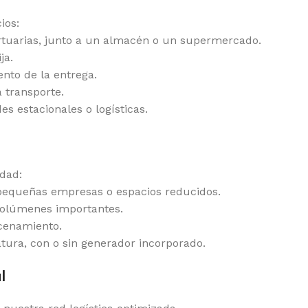
ios:
 portuarias, junto a un almacén o un supermercado.
ja.
ento de la entrega.
 transporte.
es estacionales o logísticas.
dad:
a pequeñas empresas o espacios reducidos.
 volúmenes importantes.
acenamiento.
ura, con o sin generador incorporado.
l