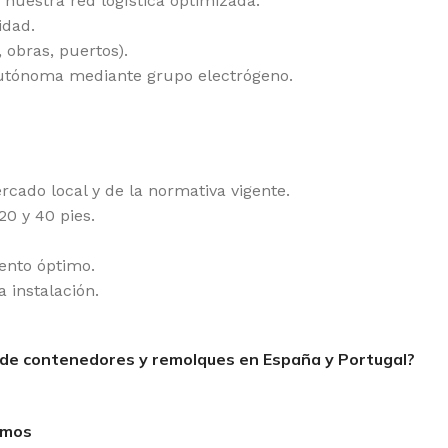
 nuestra red logística optimizada.
idad.
 obras, puertos).
n autónoma mediante grupo electrógeno.
rcado local y de la normativa vigente.
20 y 40 pies.
ento óptimo.
 instalación.
de contenedores y remolques en España y Portugal?
imos