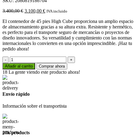
SKU:
2080819186704
El
El
3.400,00
€
3.100,00
€
IVA incluido
precio
precio
El contenedor de 45 pies High Cube proporciona un amplio espacio
original
actual
de almacenamiento gracias a su altura extra. Resistente y hermético,
era:
es:
es perfecto para el transporte seguro de mercancías o proyectos de
3.400,00 €.
3.100,00 €.
diseño innovadores. Su versatilidad y cumplimiento con las normas
internacionales lo convierten en una opción imprescindible. ¡Haz tu
pedido ahora!
Contenedor
de
Añadir al carrito
Comprar ahora
45
18
La gente viendo este producto ahora!
Pies
High
Cube
cantidad
Envío rápido
Información sobre el transportista
20k products