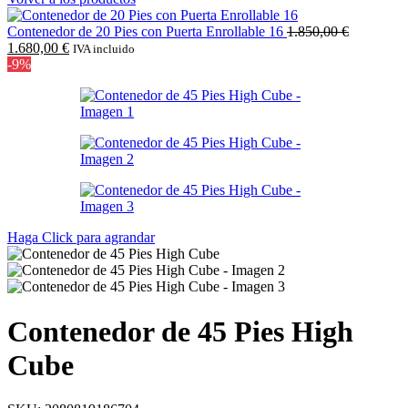
Contenedor de 20 Pies con Puerta Enrollable 16
1.850,00
€
El
El
1.680,00
€
IVA incluido
precio
precio
-9%
original
actual
era:
es:
1.850,00 €.
1.680,00 €.
Haga Click para agrandar
Contenedor de 45 Pies High
Cube