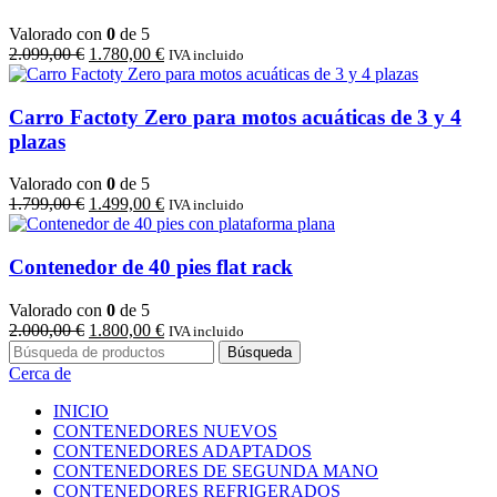
Valorado con
0
de 5
El
El
2.099,00
€
1.780,00
€
IVA incluido
precio
precio
original
actual
era:
es:
Carro Factoty Zero para motos acuáticas de 3 y 4
2.099,00 €.
1.780,00 €.
plazas
Valorado con
0
de 5
El
El
1.799,00
€
1.499,00
€
IVA incluido
precio
precio
original
actual
era:
es:
Contenedor de 40 pies flat rack
1.799,00 €.
1.499,00 €.
Valorado con
0
de 5
El
El
2.000,00
€
1.800,00
€
IVA incluido
precio
precio
Búsqueda
original
actual
Cerca de
era:
es:
2.000,00 €.
1.800,00 €.
INICIO
CONTENEDORES NUEVOS
CONTENEDORES ADAPTADOS
CONTENEDORES DE SEGUNDA MANO
CONTENEDORES REFRIGERADOS