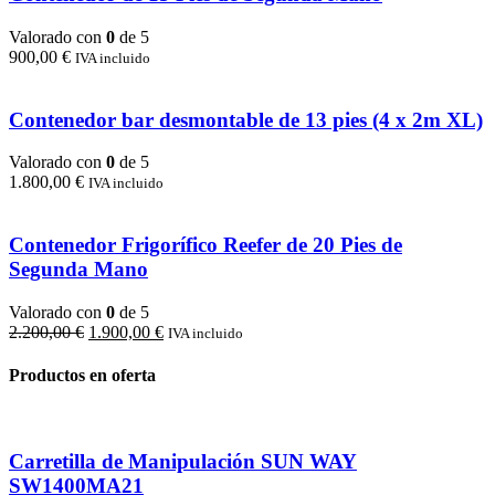
Valorado con
0
de 5
900,00
€
IVA incluido
Contenedor bar desmontable de 13 pies (4 x 2m XL)
Valorado con
0
de 5
1.800,00
€
IVA incluido
Contenedor Frigorífico Reefer de 20 Pies de
Segunda Mano
Valorado con
0
de 5
El
El
2.200,00
€
1.900,00
€
IVA incluido
precio
precio
original
actual
Productos en oferta
era:
es:
2.200,00 €.
1.900,00 €.
Carretilla de Manipulación SUN WAY
SW1400MA21