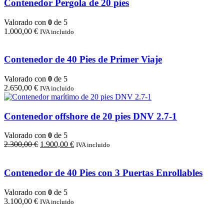
Contenedor Pergola de 20 pies
Valorado con
0
de 5
1.000,00
€
IVA incluido
Contenedor de 40 Pies de Primer Viaje
Valorado con
0
de 5
2.650,00
€
IVA incluido
Contenedor offshore de 20 pies DNV 2.7-1
Valorado con
0
de 5
El
El
2.300,00
€
1.900,00
€
IVA incluido
precio
precio
original
actual
era:
es:
Contenedor de 40 Pies con 3 Puertas Enrollables
2.300,00 €.
1.900,00 €.
Valorado con
0
de 5
3.100,00
€
IVA incluido