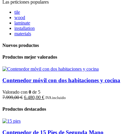
Las peticiones populares
tile
wood
laminate
installation
materials
Nuevos productos
Productos mejor valorados
Contenedor móvil con dos habitaciones y cocina
Valorado con
0
de 5
El
El
7.999,00
€
6.480,00
€
IVA incluido
precio
precio
original
actual
Productos destacados
era:
es:
7.999,00 €.
6.480,00 €.
Contenedor de 15 Pies de Segunda Mano