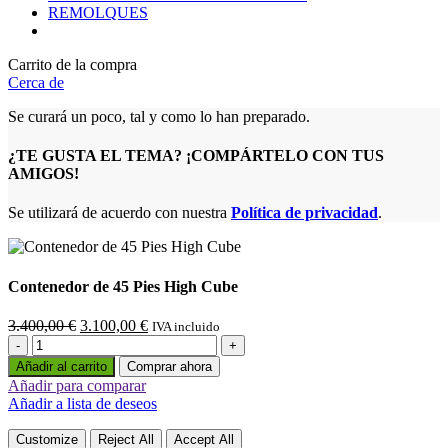
REMOLQUES
Carrito de la compra
Cerca de
Se curará un poco, tal y como lo han preparado.
¿TE GUSTA EL TEMA? ¡COMPÁRTELO CON TUS
AMIGOS!
Se utilizará de acuerdo con nuestra
Política de privacidad
.
Contenedor de 45 Pies High Cube
El
El
3.400,00
€
3.100,00
€
IVA incluido
Contenedor
precio
precio
de
original
actual
Añadir al carrito
Comprar ahora
45
era:
es:
Añadir para comparar
Pies
3.400,00 €.
3.100,00 €.
Añadir a lista de deseos
High
Cube
Customize
Reject All
Accept All