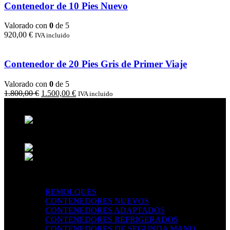
Contenedor de 10 Pies Nuevo
Valorado con
0
de 5
920,00
€
IVA incluido
Contenedor de 20 Pies Gris de Primer Viaje
Valorado con
0
de 5
El
El
1.800,00
€
1.500,00
€
IVA incluido
precio
precio
original
actual
Calle San Isidro, 17, 14410
era:
es:
Torrecampo, Córdoba, España
1.800,00 €.
1.500,00 €.
NIF: B56045495
Teléfono: +34674204881
info@jomarucatrans.com
TIENDA
REMOLQUES
CONTENEDORES NUEVOS
CONTENEDORES ADAPTADOS
CONTENEDORES REFRIGERADOS
CONTENEDORES DE SEGUNDA MANO