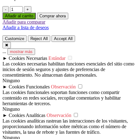
Contenedor
Oficina
Añadir al carrito
Comprar ahora
de
Añadir para comparar
Obra
Añadir a lista de deseos
de
20
Customize
Reject All
Accept All
Pies
✖
cantidad
...
mostrar más
►
Cookies Necesarias
Estándar
Las cookies necesarias habilitan funciones esenciales del sitio como
inicios de sesión seguros y ajustes de preferencias de
consentimiento. No almacenan datos personales.
Ninguno
►
Cookies Funcionales
Observación
Las cookies funcionales soportan funciones como compartir
contenido en redes sociales, recopilar comentarios y habilitar
herramientas de terceros.
Ninguno
►
Cookies Analíticas
Observación
Las cookies analíticas rastrean las interacciones de los visitantes,
proporcionando información sobre métricas como el número de
visitantes, la tasa de rebote y las fuentes de tráfico.
Ninguno