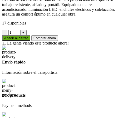
trabajo resistente, aislado y portátil. Equipado con aire
acondicionado, iluminación LED, enchufes eléctricos y calefacción,
asegura un confort óptimo en cualquier obra.
17 disponibles
Contenedor
Oficina
Añadir al carrito
Comprar ahora
de
11
La gente viendo este producto ahora!
Obra
de
20
Pies
Envío rápido
cantidad
Información sobre el transportista
20k products
Payment methods