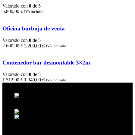
Valorado con
0
de 5
5.800,00
€
IVA incluido
Oficina burbuja de venta
Valorado con
0
de 5
El
El
2.600,00
€
2.200,00
€
IVA incluido
precio
precio
original
actual
era:
es:
Contenedor bar desmontable 3×2m
2.600,00 €.
2.200,00 €.
Valorado con
0
de 5
El
El
1.512,00
€
1.340,00
€
IVA incluido
precio
precio
original
actual
Calle San Isidro, 17, 14410
era:
es:
Torrecampo, Córdoba, España
1.512,00 €.
1.340,00 €.
NIF: B56045495
Teléfono: +34674204881
info@jomarucatrans.com
TIENDA