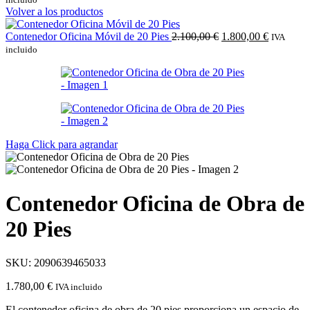
Volver a los productos
El
El
Contenedor Oficina Móvil de 20 Pies
2.100,00
€
1.800,00
€
IVA
precio
precio
incluido
original
actual
era:
es:
2.100,00 €.
1.800,00 
Haga Click para agrandar
Contenedor Oficina de Obra de
20 Pies
SKU:
2090639465033
1.780,00
€
IVA incluido
El contenedor oficina de obra de 20 pies proporciona un espacio de