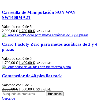
2.200,00 €.
1.900,00 €.
Carretilla de Manipulación SUN WAY
SW1400MA21
Valorado con
0
de 5
El
El
2.099,00
€
1.780,00
€
IVA incluido
precio
precio
original
actual
era:
es:
Carro Factoty Zero para motos acuáticas de 3 y 4
2.099,00 €.
1.780,00 €.
plazas
Valorado con
0
de 5
El
El
1.799,00
€
1.499,00
€
IVA incluido
precio
precio
original
actual
era:
es:
Contenedor de 40 pies flat rack
1.799,00 €.
1.499,00 €.
Valorado con
0
de 5
El
El
2.000,00
€
1.800,00
€
IVA incluido
precio
precio
Búsqueda
original
actual
Cerca de
era:
es: