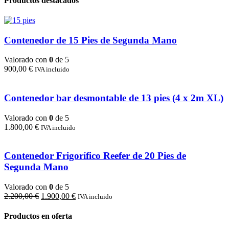
Productos destacados
era:
es:
7.999,00 €.
6.480,00 €.
Contenedor de 15 Pies de Segunda Mano
Valorado con
0
de 5
900,00
€
IVA incluido
Contenedor bar desmontable de 13 pies (4 x 2m XL)
Valorado con
0
de 5
1.800,00
€
IVA incluido
Contenedor Frigorífico Reefer de 20 Pies de
Segunda Mano
Valorado con
0
de 5
El
El
2.200,00
€
1.900,00
€
IVA incluido
precio
precio
original
actual
Productos en oferta
era:
es: