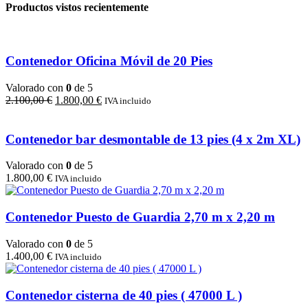
Productos vistos recientemente
Contenedor Oficina Móvil de 20 Pies
Valorado con
0
de 5
El
El
2.100,00
€
1.800,00
€
IVA incluido
precio
precio
original
actual
era:
es:
Contenedor bar desmontable de 13 pies (4 x 2m XL)
2.100,00 €.
1.800,00 €.
Valorado con
0
de 5
1.800,00
€
IVA incluido
Contenedor Puesto de Guardia 2,70 m x 2,20 m
Valorado con
0
de 5
1.400,00
€
IVA incluido
Contenedor cisterna de 40 pies ( 47000 L )