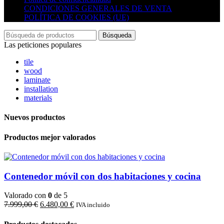
CONDICIONES GENERALES DE VENTA
POLÍTICA DE COOKIES (UE)
Búsqueda
Las peticiones populares
tile
wood
laminate
installation
materials
Nuevos productos
Productos mejor valorados
Contenedor móvil con dos habitaciones y cocina
Valorado con
0
de 5
El
El
7.999,00
€
6.480,00
€
IVA incluido
precio
precio
original
actual