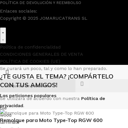
POLÍTICA DE DEVOLUCIÓN Y REEMBOLSO
Enlaces sociales:
Copyright © 2025 JOMARUCATRANS SL
Política de confidencialidad
CONDICIONES GENERALES DE VENTA
POLÍTICA DE COOKIES (UE)
Se curará un poco, tal y como lo han preparado.
¿TE GUSTA EL TEMA? ¡COMPÁRTELO
CON TUS AMIGOS!
Las peticiones populares
Se utilizará de acuerdo con nuestra
Política de
privacidad
.
tile
wood
Remolque para Moto Type-Top RGW 600
laminate