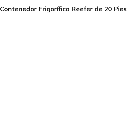
Contenedor Frigorífico Reefer de 20 Pies
de Segunda Mano
1.900,00
€
2.200,00
€
IVA incluido
Contenedor de Almacenamiento de 8 Pies
750,00
€
IVA incluido
Productos en oferta
Carretilla de Manipulación SUN WAY
SW1400MA21
1.780,00
€
2.099,00
€
IVA incluido