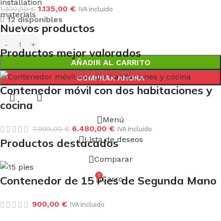
installation
1.135,00
€
1.300,00
€
IVA incluido
materials
12 disponibles
Nuevos productos
Productos mejor valorados
AÑADIR AL CARRITO
COMPRAR AHORA
Contenedor móvil con dos habitaciones y
cocina
Menú
6.480,00
€
7.999,00
€
IVA incluido
Lista de deseos
Productos destacados
Comparar
0
Contenedor de 15 Pies de Segunda Mano
Carro
900,00
€
IVA incluido