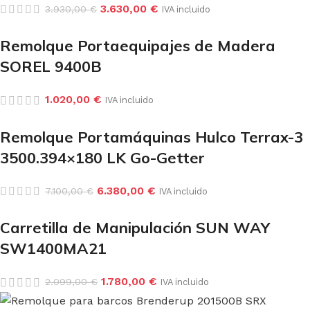
3.630,00
€
3.930,00
€
IVA incluido
Remolque Portaequipajes de Madera
SOREL 9400B
1.020,00
€
IVA incluido
Remolque Portamáquinas Hulco Terrax-3
3500.394×180 LK Go-Getter
6.380,00
€
7.100,00
€
IVA incluido
Carretilla de Manipulación SUN WAY
SW1400MA21
1.780,00
€
2.099,00
€
IVA incluido