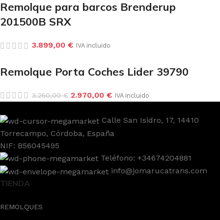
Remolque para barcos Brenderup
201500B SRX
3.899,00
€
IVA incluido
Remolque Porta Coches Lider 39790
2.970,00
€
3.250,00
€
IVA incluido
Calle San Isidro, 17, 14410
Torrecampo, Córdoba, España
NIF: B56045495
Teléfono: +34674204881
info@jomarucatrans.com
TIENDA
REMOLQUES