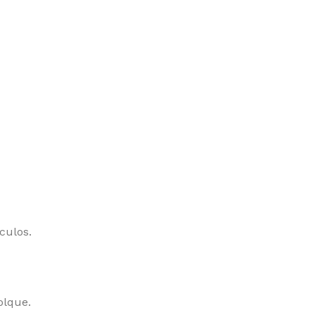
culos.
olque.