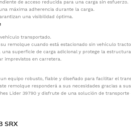
endiente de acceso reducida para una carga sin esfuerzo.
 una máxima adherencia durante la carga.
rantizan una visibilidad óptima.
e
 vehículo transportado.
 su remolque cuando está estacionado sin vehículo tracto
 una superficie de carga adicional y protege la estructur
r imprevistos en carretera.
n equipo robusto, fiable y diseñado para facilitar el tran
ste remolque responderá a sus necesidades gracias a sus 
s Lider 39790 y disfrute de una solución de transporte e
0B SRX