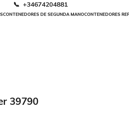
📞 +34674204881
S
CONTENEDORES DE SEGUNDA MANO
CONTENEDORES RE
er 39790