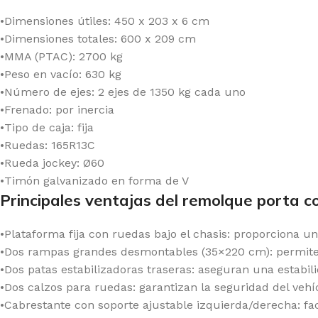
•Dimensiones útiles: 450 x 203 x 6 cm
•Dimensiones totales: 600 x 209 cm
•MMA (PTAC): 2700 kg
•Peso en vacío: 630 kg
•Número de ejes: 2 ejes de 1350 kg cada uno
•Frenado: por inercia
•Tipo de caja: fija
•Ruedas: 165R13C
•Rueda jockey: Ø60
•Timón galvanizado en forma de V
Principales ventajas del remolque porta 
•Plataforma fija con ruedas bajo el chasis: proporciona una
•Dos rampas grandes desmontables (35×220 cm): permiten
•Dos patas estabilizadoras traseras: aseguran una estabi
•Dos calzos para ruedas: garantizan la seguridad del veh
•Cabrestante con soporte ajustable izquierda/derecha: fac