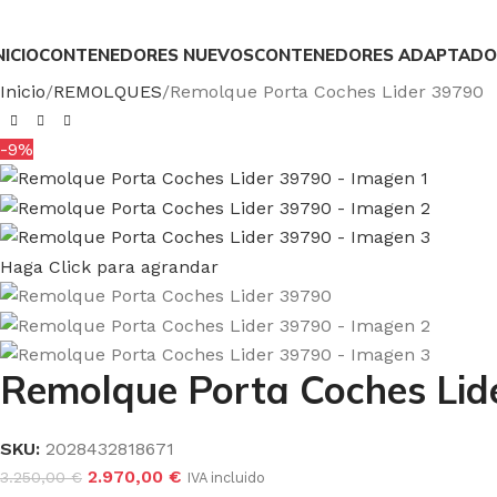
NICIO
CONTENEDORES NUEVOS
CONTENEDORES ADAPTADO
Inicio
REMOLQUES
Remolque Porta Coches Lider 39790
-9%
Haga Click para agrandar
Remolque Porta Coches Lid
SKU:
2028432818671
2.970,00
€
3.250,00
€
IVA incluido