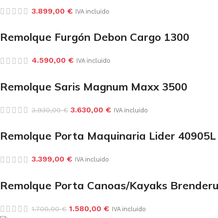
3.899,00
€
IVA incluido
Remolque Furgón Debon Cargo 1300
4.590,00
€
IVA incluido
Remolque Saris Magnum Maxx 3500
3.630,00
€
3.930,00
€
IVA incluido
Remolque Porta Maquinaria Lider 40905L
3.399,00
€
IVA incluido
Remolque Porta Canoas/Kayaks Brender
1.580,00
€
1.700,00
€
IVA incluido